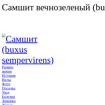
Самшит вечнозеленый (bux
Размно
жение
История
Виды
Фото
Посадка
Уход
Болезни
Зимовка