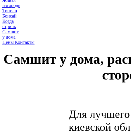
Живая
изгородь
Топиар
Бонсай
Когда
стричь
Самшит
у дома
Цены Контакты
Самшит у дома, рас
стор
Для лучшего
киевской об