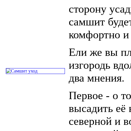
сторону усад
самшит будет
комфортно и
Ели же вы п
изгородь вдо
два мнения.
Первое - о т
высадить её 
северной и в