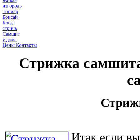
Живая
изгородь
Топиар
Бонсай
Когда
стричь
Самшит
у дома
Цены Контакты
Стрижка самшита
с
Стриж
Итак если вы