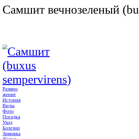
Самшит вечнозеленый (bux
Размно
жение
История
Виды
Фото
Посадка
Уход
Болезни
Зимовка